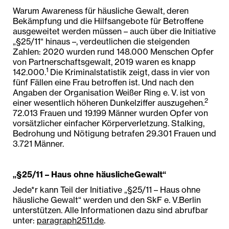
Warum Awareness für häusliche Gewalt, deren
Bekämpfung und die Hilfsangebote für Betroffene
ausgeweitet werden müssen – auch über die Initiative
„§25/11“ hinaus –, verdeutlichen die steigenden
Zahlen: 2020 wurden rund 148.000 Menschen Opfer
von Partnerschaftsgewalt, 2019 waren es knapp
1
142.000.
Die Kriminalstatistik zeigt, dass in vier von
fünf Fällen eine Frau betroffen ist. Und nach den
Angaben der Organisation Weißer Ring e. V. ist von
2
einer wesentlich höheren Dunkelziffer auszugehen.
72.013 Frauen und 19.199 Männer wurden Opfer von
vorsätzlicher einfacher Körperverletzung. Stalking,
Bedrohung und Nötigung betrafen 29.301 Frauen und
3.721 Männer.
„§25/11 – Haus ohne häuslicheGewalt“
Jede*r kann Teil der Initiative „§25/11 – Haus ohne
häusliche Gewalt“ werden und den SkF e. V.Berlin
unterstützen. Alle Informationen dazu sind abrufbar
unter:
paragraph2511.de
.