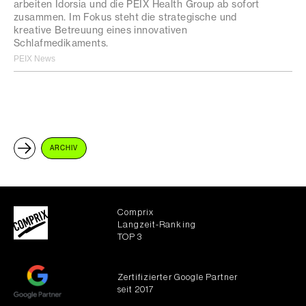
arbeiten Idorsia und die PEIX Health Group ab sofort
zusammen. Im Fokus steht die strategische und
kreative Betreuung eines innovativen
Schlafmedikaments.
PEIX News
ARCHIV
Comprix
Langzeit-Ranking
TOP 3
Zertifizierter Google Partner
seit 2017