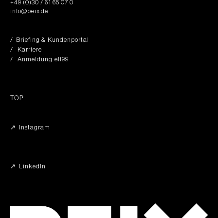
+49 (0)30 / 61 65 07 0
info@peix.de
/ Briefing & Kundenportal
/ Karriere
/ Anmeldung elf99
TOP
↗︎ Instagram
↗︎ LinkedIn