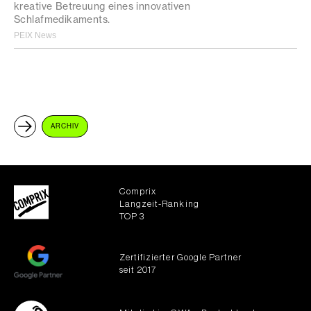
kreative Betreuung eines innovativen
Schlafmedikaments.
PEIX News
ARCHIV
Comprix
Langzeit-Ranking
TOP 3
Zertifizierter Google Partner
seit 2017