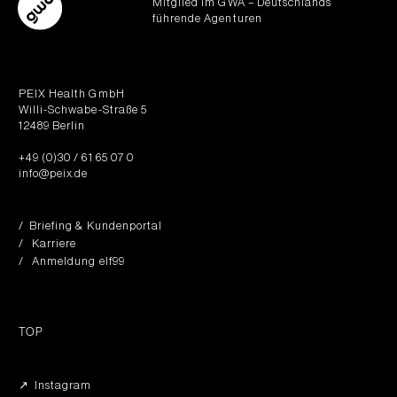
Mitglied im GWA – Deutschlands
führende Agenturen
PEIX Health GmbH
Willi-Schwabe-Straße 5
12489 Berlin
+49 (0)30 / 61 65 07 0
info@peix.de
/ Briefing & Kundenportal
/ Karriere
/ Anmeldung elf99
TOP
↗︎ Instagram