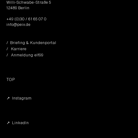
Willi-Schwabe-Straße 5
12489 Berlin
+49 (0)30 / 61 65 07 0
info@peix.de
/ Briefing & Kundenportal
/ Karriere
/ Anmeldung elf99
TOP
↗︎ Instagram
↗︎ LinkedIn