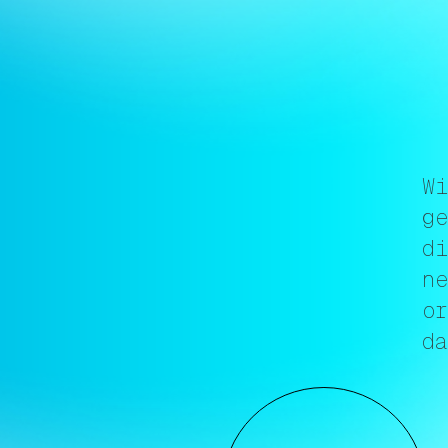
W
g
di
ne
or
da