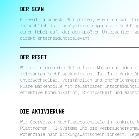
der scan
KI-Realitätscheck: Wir prüfen, wie sichtbar Ihr
tatsächlich ist, analysieren ungenutzte Nachfra
einen Hebel auf, der den größten Unterschied ma
direkt entscheidungsrelevant.
der reset
Wir definieren die Rolle Ihrer Marke und identi
relevanten Nachfragekontexten. Ist Ihre Marke ü
unverwechselbar, verständlich und empfehlenswer
klare Markenrolle mit belastbarer Entscheidungs
effektive Kommunikation, Sichtbarkeit und Wachs
die aktivierung
Wir übersetzen Nachfragepotenziale in konkrete 
Plattformen, KI-Systeme und die Verbraucherkomm
Potenziale nach Wirkungswahrscheinlichkeit, leg