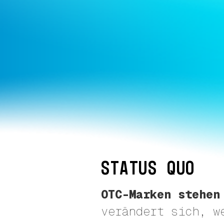
STATUS QUO
Slide 2 of 4.
OTC-Marken stehen
verändert sich, w