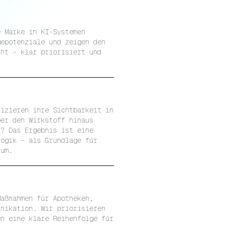
e Marke in KI-Systemen
gepotenziale und zeigen den
cht – klar priorisiert und
fizieren ihre Sichtbarkeit in
ber den Wirkstoff hinaus
t? Das Ergebnis ist eine
logik – als Grundlage für
tum.
Maßnahmen für Apotheken,
unikation. Wir priorisieren
en eine klare Reihenfolge für