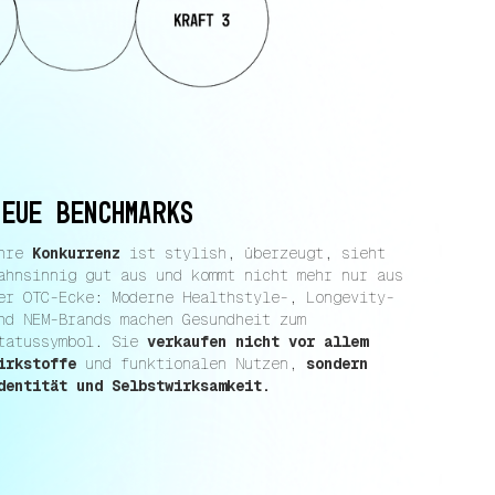
Neue Benchmarks
hre
Konkurrenz
ist stylish, überzeugt, sieht
ahnsinnig gut aus und kommt nicht mehr nur aus
er OTC-Ecke: Moderne Healthstyle-, Longevity-
nd NEM-Brands machen Gesundheit zum
tatussymbol. Sie
verkaufen nicht vor allem
irkstoffe
und funktionalen Nutzen,
sondern
dentität und Selbstwirksamkeit.