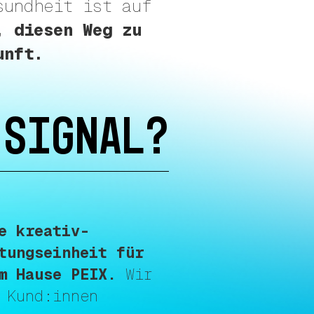
sundheit ist auf
, diesen Weg zu
unft.
 SIGNAL?
e kreativ-
tungseinheit für
m Hause PEIX.
Wir
 Kund:innen