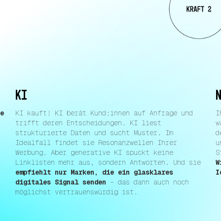
KI
te
KI kauft! KI berät Kund:innen auf Anfrage und
I
trifft deren Entscheidungen. KI liest
w
strukturierte Daten und sucht Muster. Im
d
Idealfall findet sie Resonanzwellen Ihrer
u
.
Werbung. Aber generative KI spuckt keine
S
Linklisten mehr aus, sondern Antworten. Und sie
W
empfiehlt nur Marken, die ein glasklares
I
digitales Signal senden
– das dann auch noch
möglichst vertrauenswürdig ist.