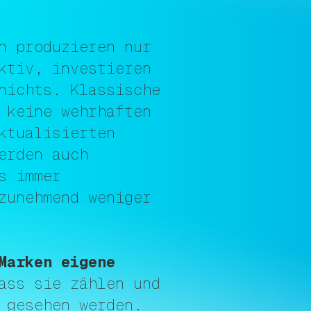
n produzieren nur
ktiv, investieren
nichts. Klassische
 keine wehrhaften
ktualisierten
erden auch
s immer
zunehmend weniger
Marken eigene
ss sie zählen und
 gesehen werden.