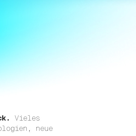
ck.
Vieles
ologien, neue