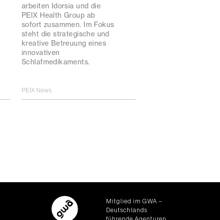
arbeiten Idorsia und die
PEIX Health Group ab
sofort zusammen. Im Fokus
steht die strategische und
kreative Betreuung eines
innovativen
Schlafmedikaments.
PEIX News
Mitglied im GWA –
Deutschlands
führende Agenturen