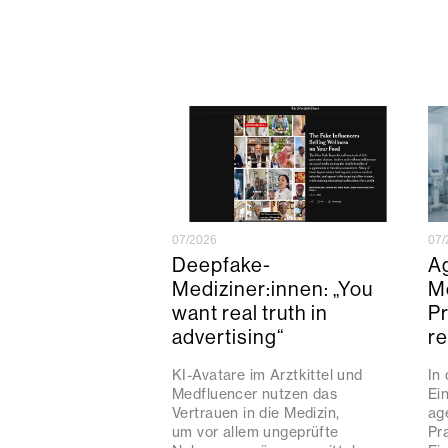
07/2026
07/
Deepfake-
Ag
Mediziner:innen: „You
Me
want real truth in
P
advertising“
r
KI-Avatare im Arztkittel und
In
Medfluencer nutzen das
Ei
Vertrauen in die Medizin,
ag
um vor allem ungeprüfte
Pr