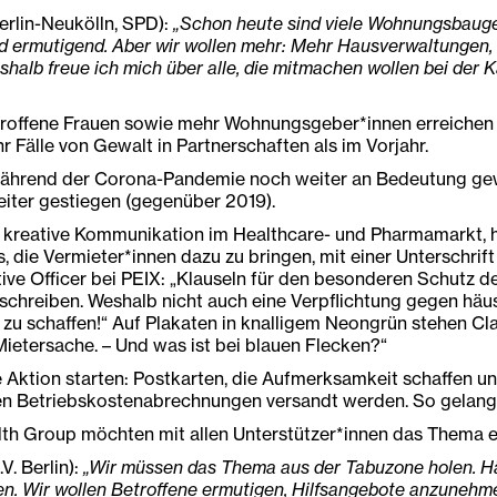
erlin-Neukölln, SPD):
„Schon heute sind viele Wohnungsbaug
nd ermutigend. Aber wir wollen mehr: Mehr Hausverwaltungen, 
eshalb freue ich mich über alle, die mitmachen wollen bei de
betroffene Frauen sowie mehr Wohnungsgeber*innen erreiche
 Fälle von Gewalt in Partnerschaften als im Vorjahr.
ade während der Corona-Pandemie noch weiter an Bedeutung g
eiter gestiegen (gegenüber 2019).
ür kreative Kommunikation im Healthcare- und Pharmamarkt, 
, die Vermieter*innen dazu zu bringen, mit einer Unterschrif
ative Officer bei PEIX: „Klauseln für den besonderen Schutz 
erschreiben. Weshalb nicht auch eine Verpflichtung gegen häu
zu schaffen!“ Auf Plakaten in knalligem Neongrün stehen Cla
Mietersache. – Und was ist bei blauen Flecken?“
Aktion starten: Postkarten, die Aufmerksamkeit schaffen und
en Betriebskostenabrechnungen versandt werden. So gelangen
alth Group möchten mit allen Unterstützer*innen das Thema e
V. Berlin):
„Wir müssen das Thema aus der Tabuzone holen. Häu
ten. Wir wollen Betroffene ermutigen, Hilfsangebote anzunehm