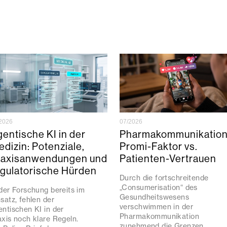
2026
07/2026
entische KI in der
Pharmakommunikation
dizin: Potenziale,
Promi-Faktor vs.
raxisanwendungen und
Patienten-Vertrauen
egulatorische Hürden
Durch die fortschreitende
„Consumerisation“ des
 der Forschung bereits im
Gesundheitswesens
nsatz, fehlen der
verschwimmen in der
entischen KI in der
Pharmakommunikation
axis noch klare Regeln.
zunehmend die Grenzen