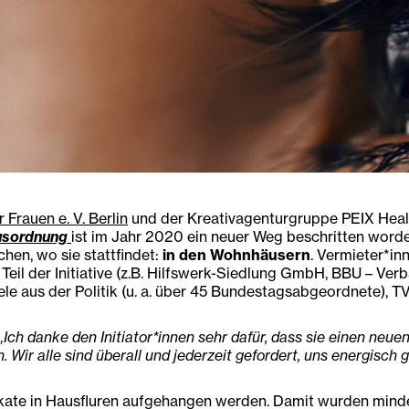
 Frauen e. V. Berlin
und der Kreativagenturgruppe PEIX Heal
Hausordnung
ist im Jahr 2020 ein neuer Weg beschritten worden. 
en, wo sie stattfindet:
in den Wohnhäusern
. Vermieter*i
eil der Initiative (z.B. Hilfswerk-Siedlung GmbH, BBU – Ve
e aus der Politik (u. a. über 45 Bundestagsabgeordnete), TV,
„Ich danke den Initiator*innen sehr dafür, dass sie einen ne
 Wir alle sind überall und jederzeit gefordert, uns energisch 
lakate in Hausfluren aufgehangen werden. Damit wurden mind