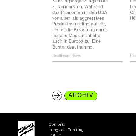
Nahrungsergänzungsmittel
Ein
zu vermarkten. Während
Le
das Phänomen in den USA
Ch
vor allem als aggressives
Hü
Produktmarketing auftritt,
nimmt die Belastung durch
falsche Medizin-Inhalte
auch in Europa zu. Eine
Bestandsaufnahme.
Healthcare News
Hea
ARCHIV
Comprix
Langzeit-Ranking
TOP 3