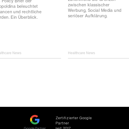
 Policy Brief der
zwischen klassischer
opoldina beleuchtet
Werbung, Social Media und
ancen und rechtliche
seriöser Aufklärung.
rden. Ein Überblick.
lthcare News
Healthcare News
Zertifizierter Google
Partner
seit 2017